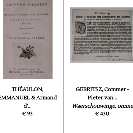
THÉAULON,
GERRITSZ, Commer -
EMMANUEL & Armand
Pieter van...
d'...
Waerschouwinge, omme
€ 95
€ 450
e vrouwen-soldaten of
te ontdecken ende ...
de slecht verdedigde ...