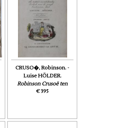
CRUSO�, Robinson. -
Luise HÖLDER.
Robinson Crusoë ten
€ 395
tweeden male op zijn ...