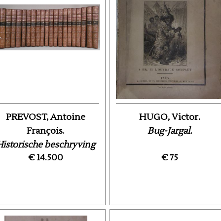
PREVOST, Antoine
HUGO, Victor.
François.
Bug-Jargal.
Historische beschryving
€ 14.500
€ 75
er reizen of nieuwe en ...