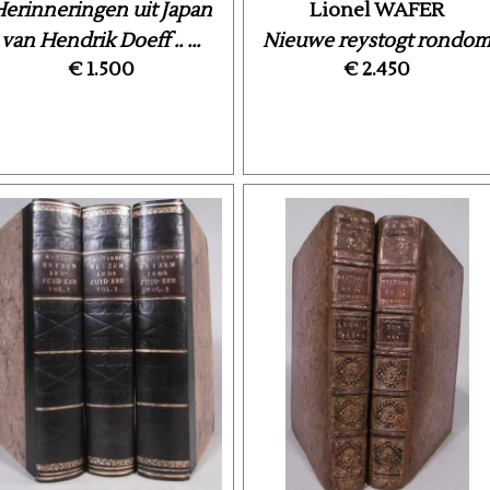
erinneringen uit Japan
Lionel WAFER
van Hendrik Doeff .. ...
Nieuwe reystogt rondo
€ 1.500
€ 2.450
de wereld, waarin ...