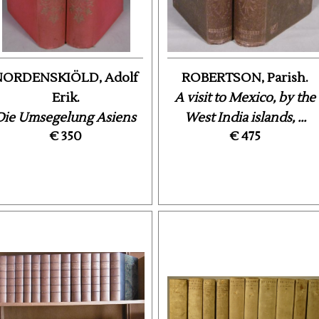
NORDENSKIÖLD, Adolf
ROBERTSON, Parish.
Erik.
A visit to Mexico, by the
Die Umsegelung Asiens
West India islands, ...
€ 350
€ 475
nd Europas auf der Vega.
...