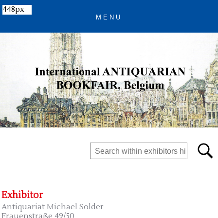
448px
Exhibitor
Antiquariat Michael Solder
Frauenstraße 49/50